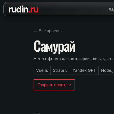
Перейти к содержанию
rudin
.ru
Гла
← Все проекты
Самурай
AI-платформа для автосервисов: заказ-н
Vue.js
Strapi 5
Yandex GPT
Node.j
Открыть проект ↗