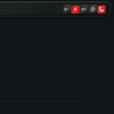
A−
A
A+