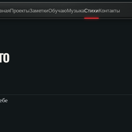
вная
Проекты
Заметки
Обучаю
Музыка
Стихи
Контакты
го
ебе