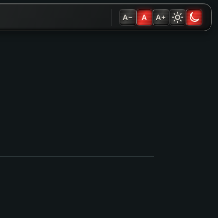
A−
A
A+