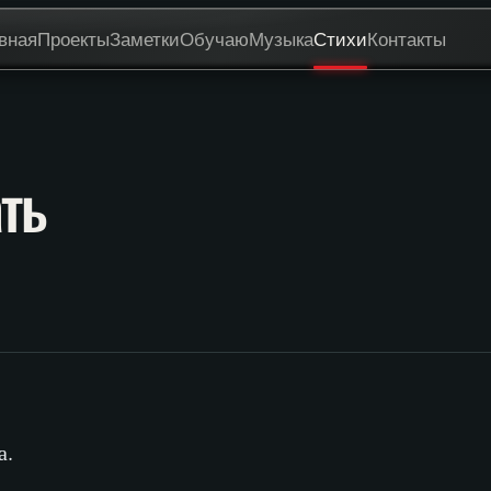
вная
Проекты
Заметки
Обучаю
Музыка
Стихи
Контакты
ть
а.