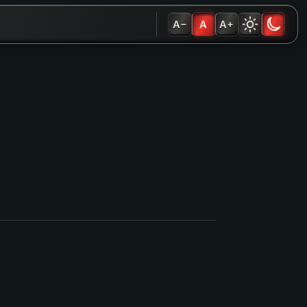
A−
A
A+