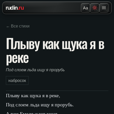
Перейти к содержанию
rudin
.ru
Aa
← Все стихи
Плыву как щука я в
реке
Под слоем льда ищу я прорубь
набросок
Плыву как щука я в реке,
Под слоем льда ищу я прорубь.
А там Емеля ждет меня,