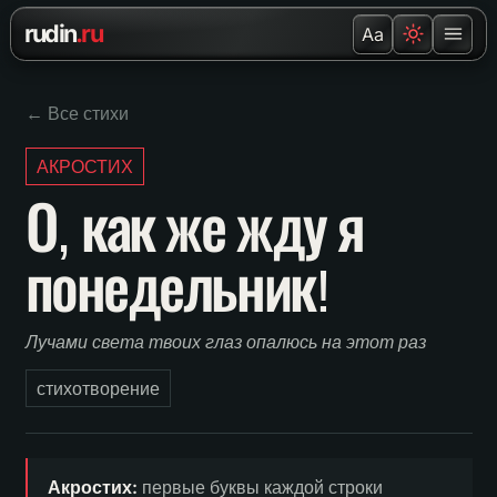
Перейти к содержанию
rudin
.ru
Aa
← Все стихи
АКРОСТИХ
О, как же жду я
понедельник!
Лучами света твоих глаз опалюсь на этот раз
стихотворение
Акростих:
первые буквы каждой строки