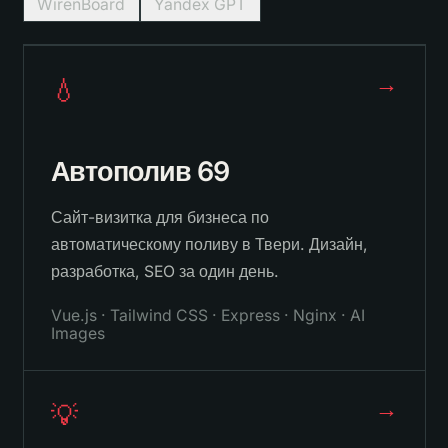
WirenBoard
Yandex GPT
→
💧
Автополив 69
Сайт-визитка для бизнеса по
автоматическому поливу в Твери. Дизайн,
разработка, SEO за один день.
Vue.js · Tailwind CSS · Express · Nginx · AI
Images
→
💡